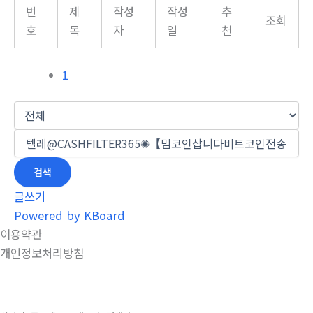
번
제
작성
작성
추
조회
호
목
자
일
천
1
검색
글쓰기
Powered by KBoard
이용약관
개인정보처리방침