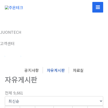
콘
텐
츠
로
건
JUONTECH
너
뛰
고객센터
기
홈
고객센터
자유게시판
공지사항
자유게시판
자료실
자유게시판
전체 9,661