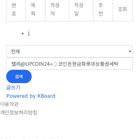
번
제
작성
작성
추
조회
호
목
자
일
천
1
검색
글쓰기
Powered by KBoard
이용약관
개인정보처리방침