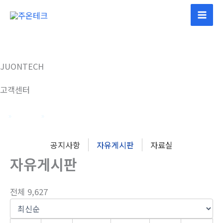
콘
텐
츠
로
건
JUONTECH
너
뛰
고객센터
기
홈
고객센터
자유게시판
공지사항
자유게시판
자료실
자유게시판
전체 9,627